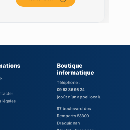
mations
Boutique
informatique
ok
Téléphone :
09 53 36 96 24
ntacter
(coût d’un appel local).
 légales
97 boulevard des
Remparts 83300
Draguignan