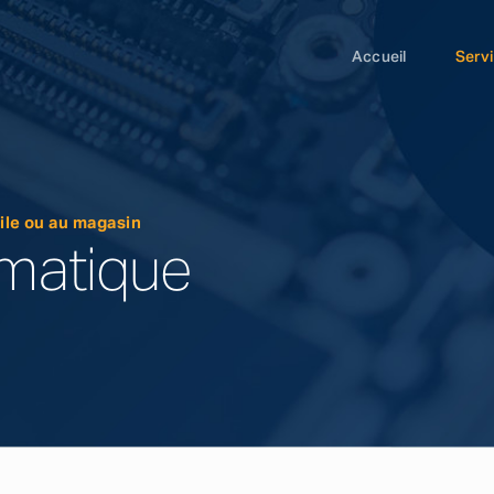
Accueil
Serv
cile ou au magasin
ormatique